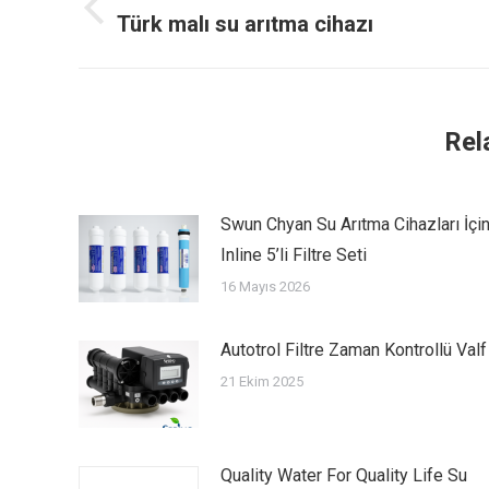
navigation
Previous
Türk malı su arıtma cihazı
post:
Rel
Swun Chyan Su Arıtma Cihazları İçi
Inline 5’li Filtre Seti
16 Mayıs 2026
Autotrol Filtre Zaman Kontrollü Valf
21 Ekim 2025
Quality Water For Quality Life Su