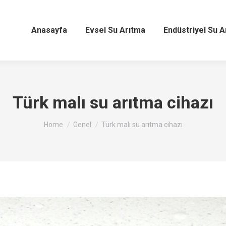
Anasayfa
Evsel Su Arıtma
Endüstriyel Su A
Türk malı su arıtma cihazı
You are here:
Home
Genel
Türk malı su arıtma cihazı