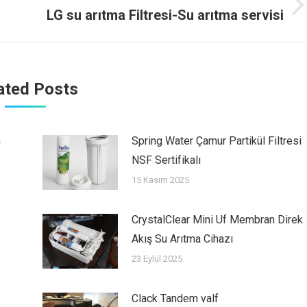
Next
LG su arıtma Filtresi-Su arıtma servisi
post:
ated Posts
n
Spring Water Çamur Partikül Filtresi
NSF Sertifikalı
15 Kasım 2025
CrystalClear Mini Uf Membran Direk
Akış Su Arıtma Cihazı
23 Eylül 2025
Clack Tandem valf