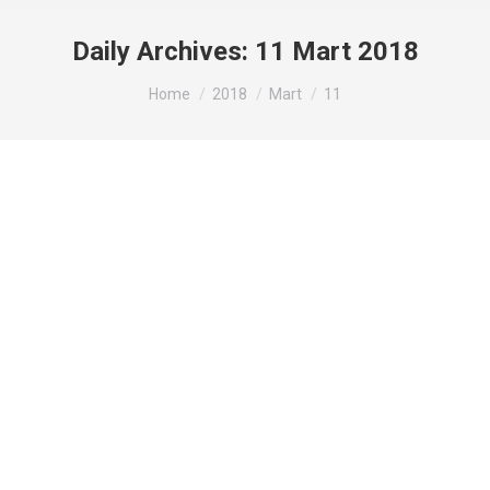
Daily Archives:
11 Mart 2018
You are here:
Home
2018
Mart
11
Quality Water For Quality Life Su
Arıtma
Genel
By
admin
11 Mart 2018
Leave a comment
Quality Water For Quality Life Su Arıtma sağlamlığı
ve kalitesi ile herkesin beynisini kazınan bu
mükemmel soğutma cihazına sahip olmak için
yapmanız gereken tek şey bizleri arama sizlere